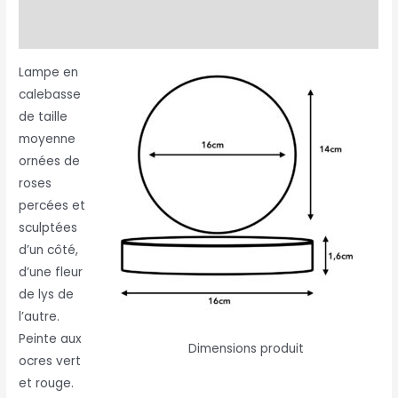
Avis (0)
Lampe en
calebasse
de taille
moyenne
ornées de
roses
percées et
sculptées
d’un côté,
d’une fleur
de lys de
l’autre.
Peinte aux
Dimensions produit
ocres vert
et rouge.