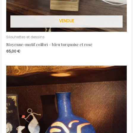
VENDUE
Silouhettes et dessins
Moyenne-motif colibri – bleu turquoise et rose
65,00
€