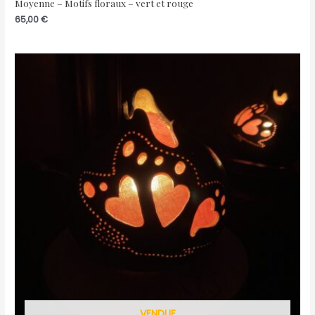
Moyenne – Motifs floraux – vert et rouge
65,00
€
VENDUE