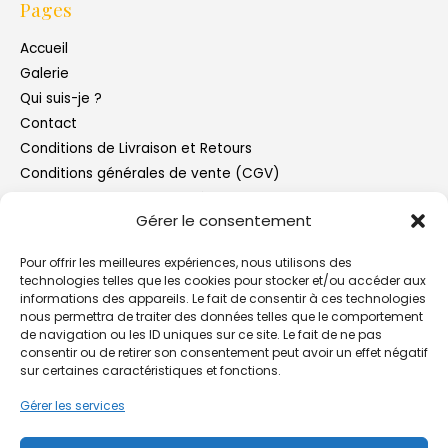
Pages
Accueil
Galerie
Qui suis-je ?
Contact
Conditions de Livraison et Retours
Conditions générales de vente (CGV)
Politique de Confidentialité
Gérer le consentement
Mentions Légales
Blog
Pour offrir les meilleures expériences, nous utilisons des
technologies telles que les cookies pour stocker et/ou accéder aux
informations des appareils. Le fait de consentir à ces technologies
Les semences paysannes reproductibles [Page en
nous permettra de traiter des données telles que le comportement
construction]
de navigation ou les ID uniques sur ce site. Le fait de ne pas
consentir ou de retirer son consentement peut avoir un effet négatif
Qu’est ce qu’une calebasse?
sur certaines caractéristiques et fonctions.
Conception d’une lampe calebasse [page en construction]
Gérer les services
Conseils d’entretien et précautions