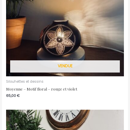
VENDUE
Silouhettes et dessins
Moyenne – Motif floral – rouge et violet
65,00
€