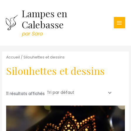
Aller
Lampes en
au
contenu
Calebasse
Main
par Sara
Men
Accueil
/ Silouhettes et dessins
Silouhettes et dessins
11 résultats affichés