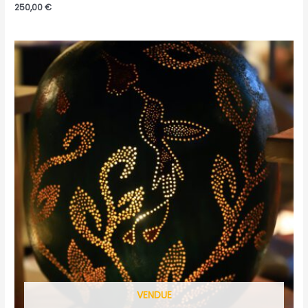
250,00
€
VENDUE